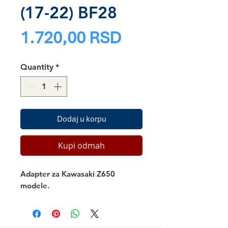
(17-22) BF28
Price
1.720,00 RSD
Quantity
*
Dodaj u korpu
Kupi odmah
Adapter za Kawasaki Z650
modele.