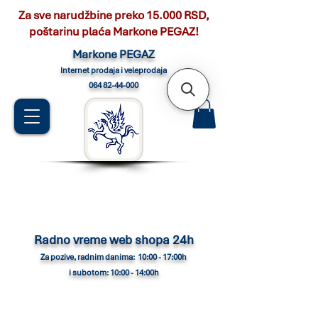
Za sve narudžbine preko 15.000 RSD,
poštarinu plaća Markone PEGAZ!
Marko
ne PEGAZ
Internet pro
daja i veleprodaja
064 82-44-000
Radno vreme web shopa 24h
Za pozive, radnim danima: 10:00 - 17:00h
i subotom: 10:00 - 14:00h