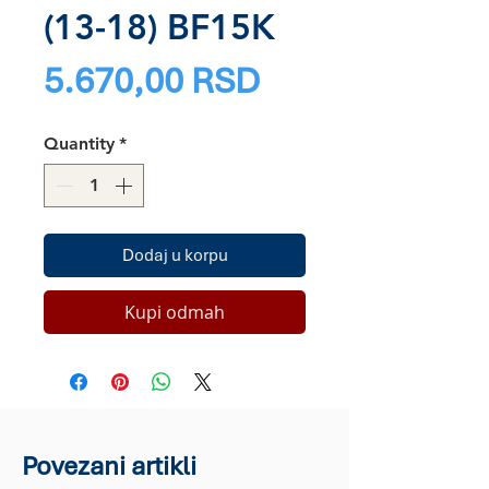
(13-18) BF15K
Price
5.670,00 RSD
Quantity
*
Dodaj u korpu
Kupi odmah
Povezani artikli