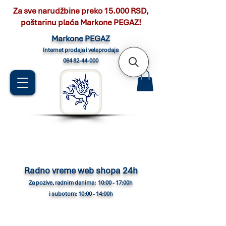
Za sve narudžbine preko 15.000 RSD,
poštarinu plaća Markone PEGAZ!
Marko
ne PEGAZ
Internet pro
daja i veleprodaja
064 82-44-000
Radno vreme web shopa 24h
Za pozive, radnim danima: 10:00 - 17:00h
i subotom: 10:00 - 14:00h