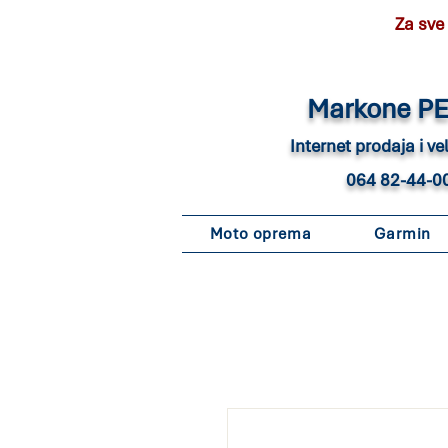
Za sve
Marko
ne P
Internet pro
daja i v
064 82-44-0
Moto oprema
Garmin