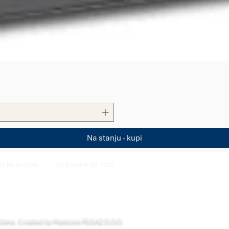
Quick View
Na stanju - kupi
vi kupovine
Kupovina na rate
ržana. Created by Markone PEGAZ D.O.O.