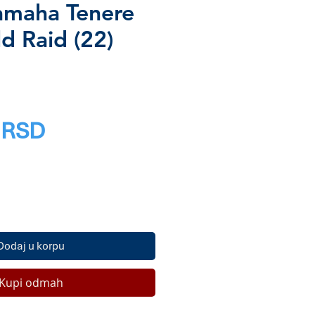
amaha Tenere
d Raid (22)
Price
 RSD
Dodaj u korpu
Kupi odmah