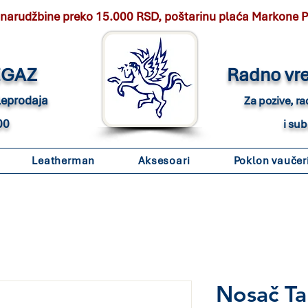
 narudžbine preko 15.000 RSD, poštarinu plaća Markone 
EGAZ
Radno vr
eleprodaja
Za pozive, r
00
i su
Leatherman
Aksesoari
Poklon vaučer
Nosač Ta