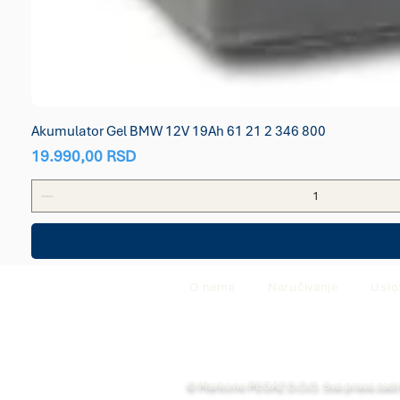
Akumulator Gel BMW 12V 19Ah 61 21 2 346 800
Price
19.990,00 RSD
O nama
Naručivanje
Uslo
© Markone PEGAZ D.O.O. Sva prava zad