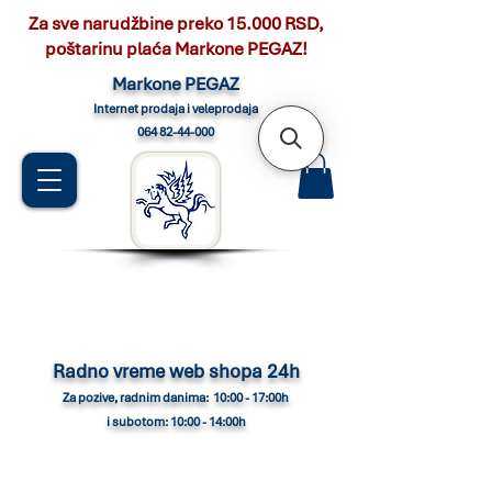
Za sve narudžbine preko 15.000 RSD,
poštarinu plaća Markone PEGAZ!
Marko
ne PEGAZ
Internet pro
daja i veleprodaja
064 82-44-000
Radno vreme web shopa 24h
Za pozive, radnim danima: 10:00 - 17:00h
i subotom: 10:00 - 14:00h