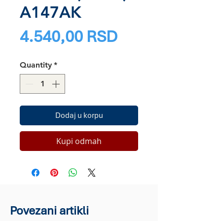
A147AK
Price
4.540,00 RSD
Quantity
*
Dodaj u korpu
Kupi odmah
Povezani artikli