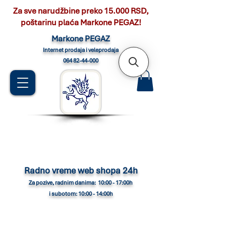
Za sve narudžbine preko 15.000 RSD,
poštarinu plaća Markone PEGAZ!
Marko
ne PEGAZ
Internet pro
daja i veleprodaja
064 82-44-000
Radno vreme web shopa 24h
Za pozive, radnim danima: 10:00 - 17:00h
i subotom: 10:00 - 14:00h