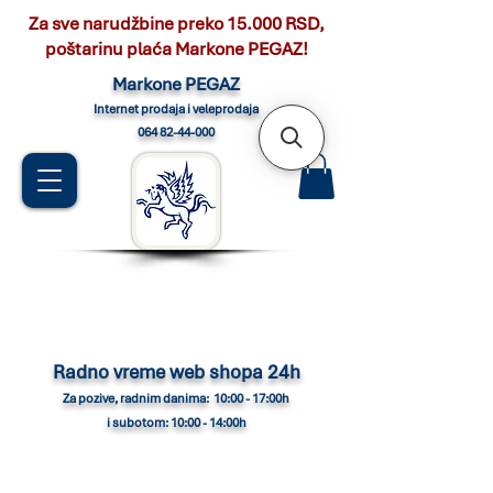
Za sve narudžbine preko 15.000 RSD,
poštarinu plaća Markone PEGAZ!
Marko
ne PEGAZ
Internet pro
daja i veleprodaja
064 82-44-000
Radno vreme web shopa 24h
Za pozive, radnim danima: 10:00 - 17:00h
i subotom: 10:00 - 14:00h