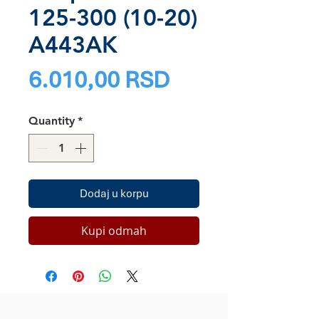
125-300 (10-20)
A443AK
Price
6.010,00 RSD
Quantity
*
Dodaj u korpu
Kupi odmah