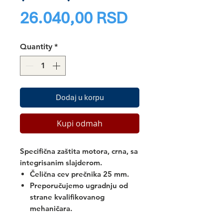
Price
26.040,00 RSD
Quantity
*
Dodaj u korpu
Kupi odmah
Specifična zaštita motora, crna, sa
integrisanim slajderom.
Čelična cev prečnika 25 mm.
Preporučujemo ugradnju od
strane kvalifikovanog
mehaničara.