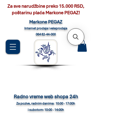
Za sve narudžbine preko 15.000 RSD,
poštarinu plaća Markone PEGAZ!
Marko
ne PEGAZ
Internet pro
daja i veleprodaja
064 82-44-000
Radno vreme web shopa 24h
Za pozive, radnim danima: 10:00 - 17:00h
i subotom: 10:00 - 14:00h