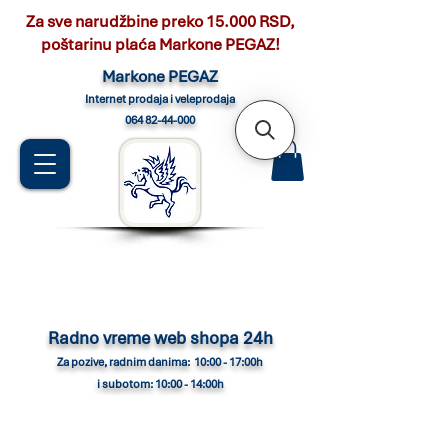
Za sve narudžbine preko 15.000 RSD,
poštarinu plaća Markone PEGAZ!
Marko
ne PEGAZ
Internet pro
daja i veleprodaja
064 82-44-000
Radno vreme web shopa 24h
Za pozive, radnim danima: 10:00 - 17:00h
i subotom: 10:00 - 14:00h