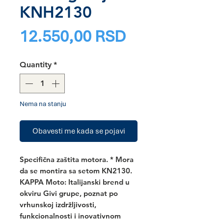
KNH2130
Price
12.550,00 RSD
Quantity
*
Nema na stanju
Obavesti me kada se pojavi
Specifična zaštita motora.
* Mora
da se montira sa setom KN2130.
KAPPA Moto:
Italijanski brend u
okviru Givi grupe, poznat po
vrhunskoj izdržljivosti,
funkcionalnosti i inovativnom