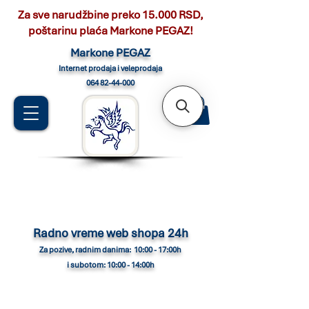
Za sve narudžbine preko 15.000 RSD,
poštarinu plaća Markone PEGAZ!
Marko
ne PEGAZ
Internet pro
daja i veleprodaja
064 82-44-000
Radno vreme web shopa 24h
Za pozive, radnim danima: 10:00 - 17:00h
i subotom: 10:00 - 14:00h