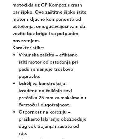
motocikla uz GP Kompozit crash
bar šipke. Ove zaštitne šipke štite
motor i ključne komponente od
oštećenja, omogućavajući vam da
vozite bez brige i sa potpunim
poverenjem.
Karakteristike:
Vrhunska zaštita – efikasno
štiti motor od oštećenja pri
padu i smanjuje troškove
popravke.
Izdržljiva konstrukcija –
izrađene od čeličnih cevi
prečnika 25 mm za maksimalnu
čvrstoću i dugotrajnost.
Otpornost na koroziju –
praškasto lakiranje obezbeđuje
dug vek trajanja i zaštitu od
rđe.