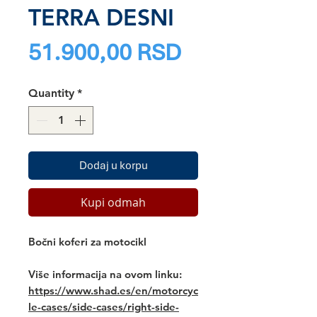
TERRA DESNI
Price
51.900,00 RSD
Quantity
*
Dodaj u korpu
Kupi odmah
Bočni koferi za motocikl
Više informacija na ovom linku:
https://www.shad.es/en/motorcyc
le-cases/side-cases/right-side-