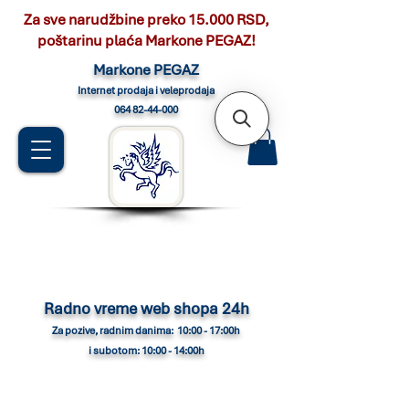
Za sve narudžbine preko 15.000 RSD,
poštarinu plaća Markone PEGAZ!
Marko
ne PEGAZ
Internet pro
daja i veleprodaja
064 82-44-000
Radno vreme web shopa 24h
Za pozive, radnim danima: 10:00 - 17:00h
i subotom: 10:00 - 14:00h