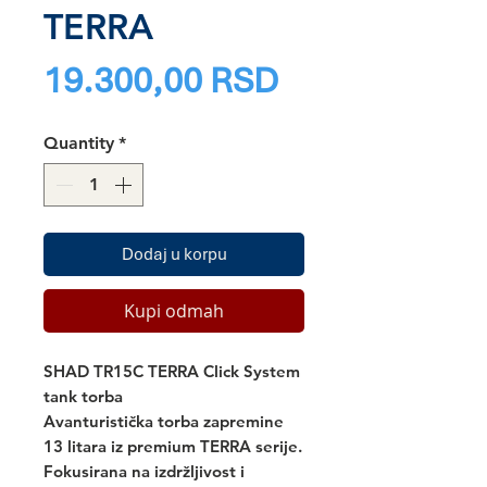
TERRA
Price
19.300,00 RSD
Quantity
*
Dodaj u korpu
Kupi odmah
SHAD TR15C TERRA Click System
tank torba
Avanturistička torba zapremine
13 litara iz premium TERRA serije.
Fokusirana na izdržljivost i