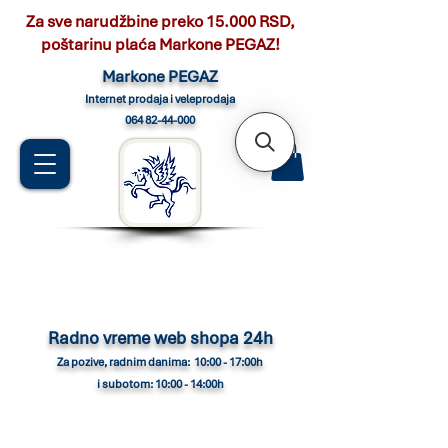
Za sve narudžbine preko 15.000 RSD,
poštarinu plaća Markone PEGAZ!
Marko
ne PEGAZ
Internet pro
daja i veleprodaja
064 82-44-000
Radno vreme web shopa 24h
Za pozive, radnim danima: 10:00 - 17:00h
i subotom: 10:00 - 14:00h