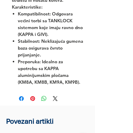
sedištu ili nosaču kofera.
Karakteristike:
Kompatibilnost:
Odgovara
većini torbi sa TANKLOCK
sistemom koje imaju ravno dno
(KAPPA i GIVI).
Stabilnost:
Neklizajuća gumena
baza osigurava čvrsto
prijanjanje.
Preporuka:
Idealno za
upotrebu sa KAPPA
aluminijumskim pločama
(KM8A, KM8B, KM9A, KM9B).
Povezani artikli