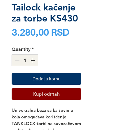
Tailock kačenje
za torbe KS430
Price
3.280,00 RSD
Quantity
*
Dodaj u korpu
Kupi odmah
Univerzalna baza sa kaiševima
koja omogućava korišćenje
TANKLOCK torbi na suvozačevom