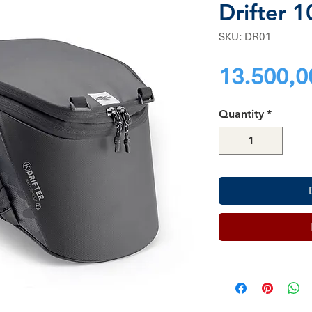
Drifter 1
SKU: DR01
13.500,0
Quantity
*