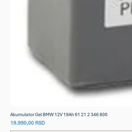
Akumulator Gel BMW 12V 19Ah 61 21 2 346 800
Price
19.990,00 RSD