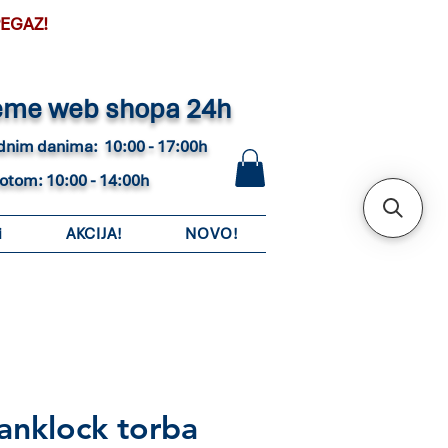
PEGAZ!
eme web shopa 24h
adnim danima: 10:00 - 17:00h
botom: 10:00 - 14:00h
i
AKCIJA!
NOVO!
nklock torba