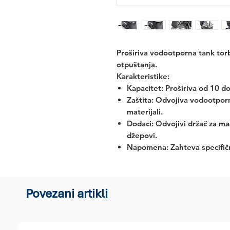
Proširiva vodootporna tank tor
otpuštanja.
Karakteristike:
Kapacitet:
Proširiva od 10 do 
Zaštita:
Odvojiva vodootporna
materijali.
Dodaci:
Odvojivi držač za map
džepovi.
Napomena:
Zahteva specifič
Povezani artikli