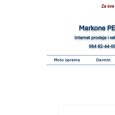
Za sve
Marko
ne P
Internet pro
daja i v
064 82-44-0
Moto oprema
Garmin