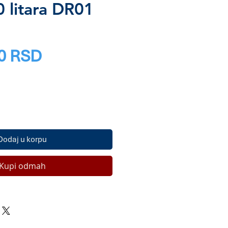
0 litara DR01
Price
0 RSD
Dodaj u korpu
Kupi odmah