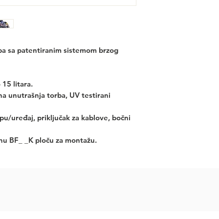
ba sa patentiranim sistemom brzog
15 litara.
 unutrašnja torba, UV testirani
u/uređaj, priključak za kablove, bočni
nu BF_ _K ploču za montažu.