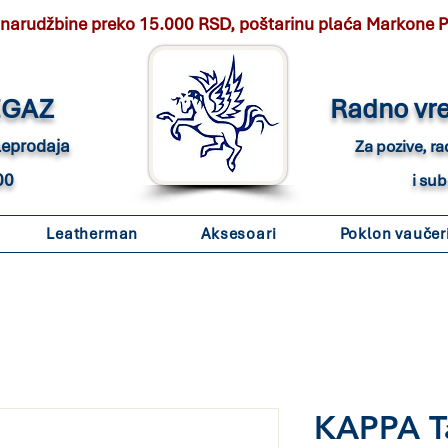
 narudžbine preko 15.000 RSD, poštarinu plaća Markone 
EGAZ
Radno vr
eleprodaja
Za pozive, r
00
i su
Leatherman
Aksesoari
Poklon vaučer
KAPPA Ta