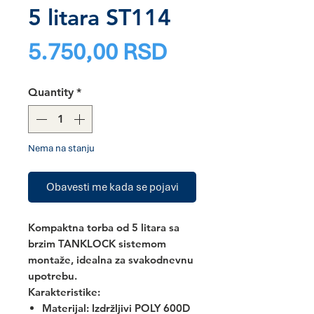
5 litara ST114
Price
5.750,00 RSD
Quantity
*
Nema na stanju
Obavesti me kada se pojavi
Kompaktna torba od 5 litara sa
brzim TANKLOCK sistemom
montaže, idealna za svakodnevnu
upotrebu.
Karakteristike:
Materijal:
Izdržljivi POLY 600D