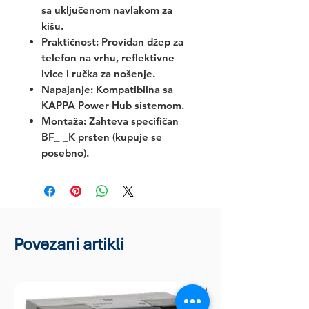
sa uključenom navlakom za
kišu.
Praktičnost:
Providan džep za
telefon na vrhu, reflektivne
ivice i ručka za nošenje.
Napajanje:
Kompatibilna sa
KAPPA Power Hub sistemom.
Montaža:
Zahteva specifičan
BF_ _K prsten (kupuje se
posebno).
Povezani artikli