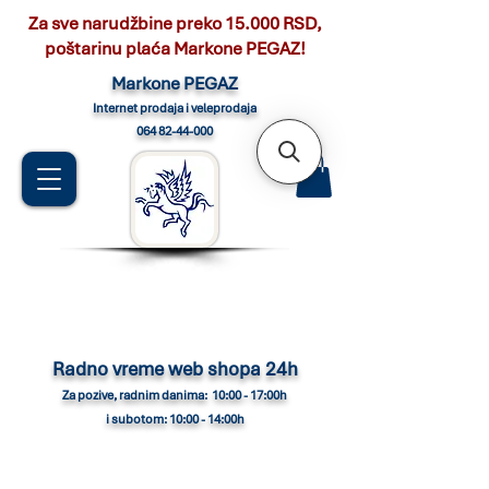
Za sve narudžbine preko 15.000 RSD,
poštarinu plaća Markone PEGAZ!
Marko
ne PEGAZ
Internet pro
daja i veleprodaja
064 82-44-000
Radno vreme web shopa 24h
Za pozive, radnim danima: 10:00 - 17:00h
i subotom: 10:00 - 14:00h