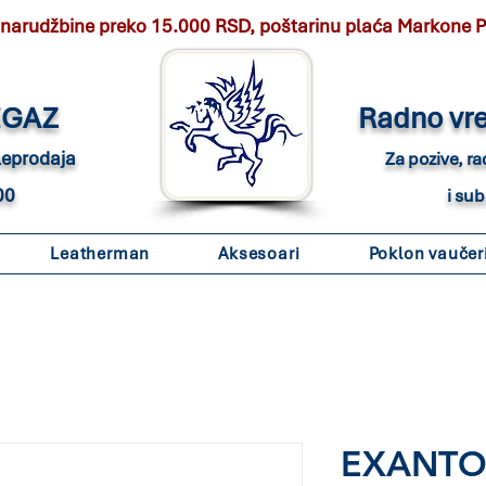
 narudžbine preko 15.000 RSD, poštarinu plaća Markone 
EGAZ
Radno vr
eleprodaja
Za pozive, r
00
i su
Leatherman
Aksesoari
Poklon vaučer
EXANTOO