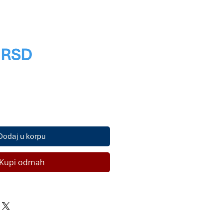
Price
 RSD
Dodaj u korpu
Kupi odmah