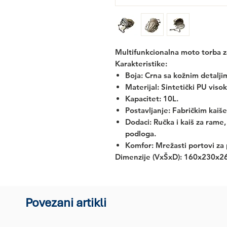
Multifunkcionalna moto torba z
Karakteristike:
Boja:
Crna sa kožnim detalji
Materijal:
Sintetički PU viso
Kapacitet:
10L.
Postavljanje:
Fabričkim kaišev
Dodaci:
Ručka i kaiš za rame,
podloga.
Komfor:
Mrežasti portovi za 
Dimenzije (VxŠxD):
160x230x2
Povezani artikli