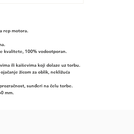
a rep motora.
ma.
ke kvalitete, 100% vodootporan.
ima ili kaiševima koji dolaze uz torbu.
 ojačanje žicom za oblik, nekližuća
prozračnost, sunđeri na čelu torbe.
60 mm.