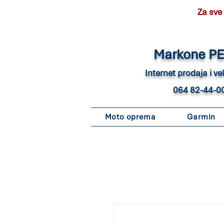
Za sve
Marko
ne P
Internet pro
daja i v
064 82-44-0
Moto oprema
Garmin