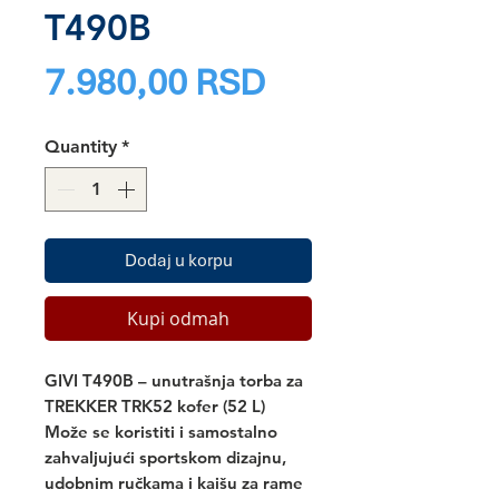
T490B
Price
7.980,00 RSD
Quantity
*
Dodaj u korpu
Kupi odmah
GIVI T490B – unutrašnja torba za 
TREKKER TRK52 kofer (52 L) 
Može se koristiti i samostalno 
zahvaljujući sportskom dizajnu, 
udobnim ručkama i kaišu za rame 