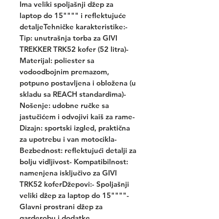
Ima veliki spoljašnji džep za 
laptop do 15"""" i reflektujuće 
detaljeTehničke karakteristike:- 
Tip: unutrašnja torba za GIVI 
TREKKER TRK52 kofer (52 litra)- 
Materijal: poliester sa 
vodoodbojnim premazom, 
potpuno postavljena i obložena (u 
skladu sa REACH standardima)- 
Nošenje: udobne ručke sa 
jastučićem i odvojivi kaiš za rame- 
Dizajn: sportski izgled, praktična 
za upotrebu i van motocikla- 
Bezbednost: reflektujući detalji za 
bolju vidljivost- Kompatibilnost: 
namenjena isključivo za GIVI 
TRK52 koferDžepovi:- Spoljašnji 
veliki džep za laptop do 15""""- 
Glavni prostrani džep za 
garderobu i dodatke