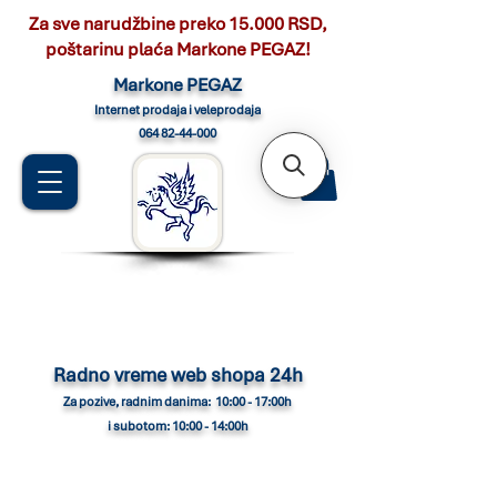
Za sve narudžbine preko 15.000 RSD,
poštarinu plaća Markone PEGAZ!
Marko
ne PEGAZ
Internet pro
daja i veleprodaja
064 82-44-000
Radno vreme web shopa 24h
Za pozive, radnim danima: 10:00 - 17:00h
i subotom: 10:00 - 14:00h