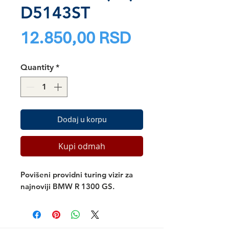
D5143ST
Price
12.850,00 RSD
Quantity
*
Dodaj u korpu
Kupi odmah
Povišeni providni turing vizir za
najnoviji BMW R 1300 GS.