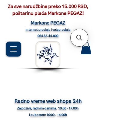
Za sve narudžbine preko 15.000 RSD,
poštarinu plaća Markone PEGAZ!
Marko
ne PEGAZ
Internet pro
daja i veleprodaja
064 82-44-000
Radno vreme web shopa 24h
Za pozive, radnim danima: 10:00 - 17:00h
i subotom: 10:00 - 14:00h