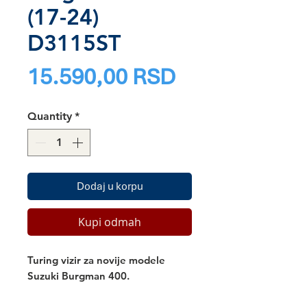
(17-24)
D3115ST
Price
15.590,00 RSD
Quantity
*
Dodaj u korpu
Kupi odmah
Turing vizir za novije modele
Suzuki Burgman 400.