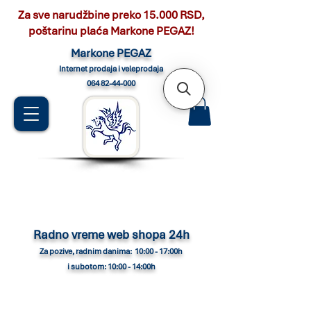
Za sve narudžbine preko 15.000 RSD,
poštarinu plaća Markone PEGAZ!
Marko
ne PEGAZ
Internet pro
daja i veleprodaja
064 82-44-000
Radno vreme web shopa 24h
Za pozive, radnim danima: 10:00 - 17:00h
i subotom: 10:00 - 14:00h