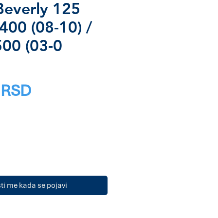
Beverly 125
400 (08-10) /
500 (03-0
Price
 RSD
i me kada se pojavi