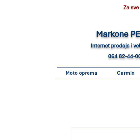
Za sve
Marko
ne P
Internet pro
daja i v
064 82-44-0
Moto oprema
Garmin