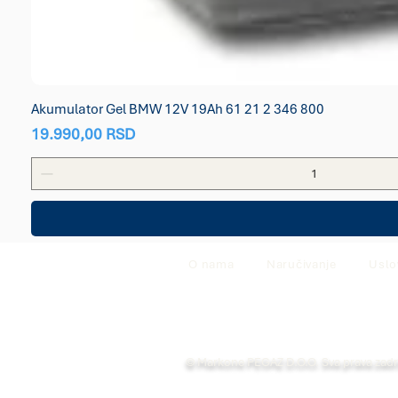
Akumulator Gel BMW 12V 19Ah 61 21 2 346 800
Price
19.990,00 RSD
O nama
Naručivanje
Uslo
© Markone PEGAZ D.O.O. Sva prava zad