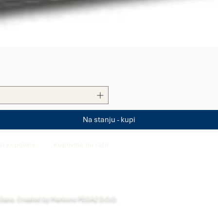
Quick View
Na stanju - kupi
vi kupovine
Kupovina na rate
ržana. Created by Markone PEGAZ D.O.O.