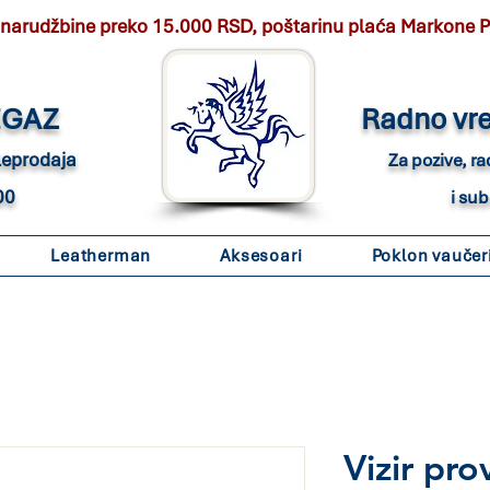
 narudžbine preko 15.000 RSD, poštarinu plaća Markone 
EGAZ
Radno vr
eleprodaja
Za pozive, r
00
i su
Leatherman
Aksesoari
Poklon vaučer
Vizir pr