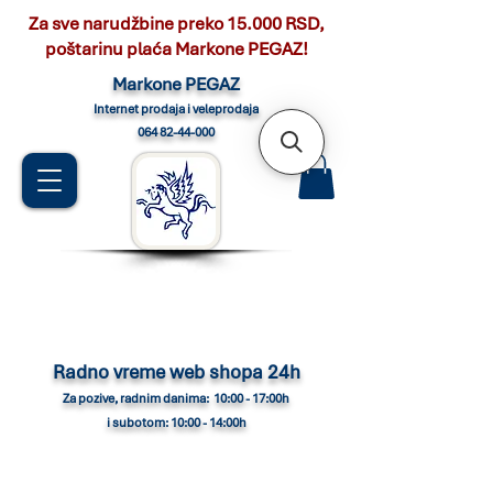
Za sve narudžbine preko 15.000 RSD,
poštarinu plaća Markone PEGAZ!
Marko
ne PEGAZ
Internet pro
daja i veleprodaja
064 82-44-000
Radno vreme web shopa 24h
Za pozive, radnim danima: 10:00 - 17:00h
i subotom: 10:00 - 14:00h