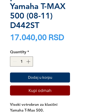
Yamaha T-MAX
500 (08-11)
D442ST
Price
17.040,00 RSD
Quantity
*
Dodaj u korpu
Kupi odmah
Visoki vetrobran za klasični
Yamaha T-Max 500.