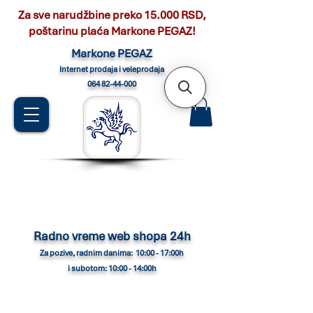
Za sve narudžbine preko 15.000 RSD,
poštarinu plaća Markone PEGAZ!
Marko
ne PEGAZ
Internet pro
daja i veleprodaja
064 82-44-000
Radno vreme web shopa 24h
Za pozive, radnim danima: 10:00 - 17:00h
i subotom: 10:00 - 14:00h