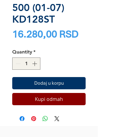
500 (01-07)
KD128ST
Price
16.280,00 RSD
Quantity
*
Dodaj u korpu
Kupi odmah