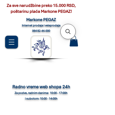
Za sve narudžbine preko 15.000 RSD,
poštarinu plaća Markone PEGAZ!
Marko
ne PEGAZ
Internet pro
daja i veleprodaja
064 82-44-000
Radno vreme web shopa 24h
Za pozive, radnim danima: 10:00 - 17:00h
i subotom: 10:00 - 14:00h