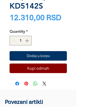
KD5142S
Price
12.310,00 RSD
Quantity
*
Dodaj u korpu
Kupi odmah
Povezani artikli