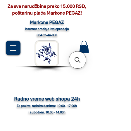
Za sve narudžbine preko 15.000 RSD,
poštarinu plaća Markone PEGAZ!
Marko
ne PEGAZ
Internet pro
daja i veleprodaja
064 82-44-000
Radno vreme web shopa 24h
Za pozive, radnim danima: 10:00 - 17:00h
i subotom: 10:00 - 14:00h