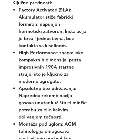
Ključne prednosti:
Factory Activated (SLA):
Akumulator stiže fabrički
formiran, napunjen i
hermetički zatvoren. Instalacija
je brza i jednostavna, bez
kontakta sa kiselinom.
High Performance snaga: Iako
kompaktnih dimenzija, pruža
impresivnih 190A startne
struje, što je ključno za
moderne agregate.
Apsolutno bez održavanja:
Napredna rekombinacija
gasova unutar kućišta eliminiše
potrebu za bilo kakvim
dolivanjem tečnosti.
Montaža pod uglom: AGM
tehnologija omogućava
postavljanje pod velikim