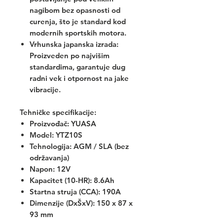
nagibom bez opasnosti od
curenja, što je standard kod
modernih sportskih motora.
Vrhunska japanska izrada:
Proizveden po najvišim
standardima, garantuje dug
radni vek i otpornost na jake
vibracije.
Tehničke specifikacije:
Proizvođač: YUASA
Model: YTZ10S
Tehnologija: AGM / SLA (bez
održavanja)
Napon: 12V
Kapacitet (10-HR): 8.6Ah
Startna struja (CCA): 190A
Dimenzije (DxŠxV): 150 x 87 x
93 mm