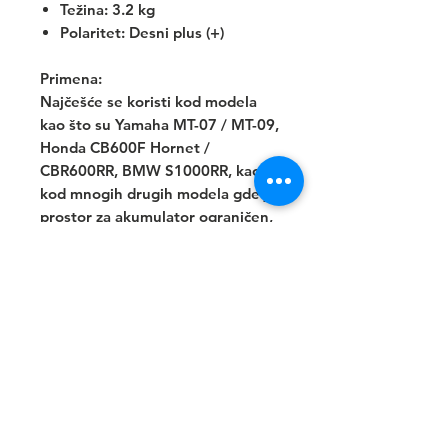
Težina: 3.2 kg
Polaritet: Desni plus (+)
Primena:
Najčešće se koristi kod modela
kao što su Yamaha MT-07 / MT-09,
Honda CB600F Hornet /
CBR600RR, BMW S1000RR, kao i
kod mnogih drugih modela gde je
prostor za akumulator ograničen,
a zahtevi za snagom veliki.
Napomena:
Pre naručivanja, molimo vas da
proverite dimenzije ležišta i
potreban kapacitet prema
uputstvu proizvođača vašeg
motocikla.