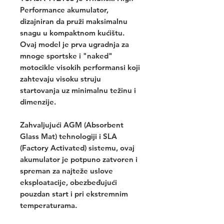
Performance akumulator,
dizajniran da pruži maksimalnu
snagu u kompaktnom kućištu.
Ovaj model je prva ugradnja za
mnoge sportske i "naked"
motocikle visokih performansi koji
zahtevaju visoku struju
startovanja uz minimalnu težinu i
dimenzije.
Zahvaljujući AGM (Absorbent
Glass Mat) tehnologiji i SLA
(Factory Activated) sistemu, ovaj
akumulator je potpuno zatvoren i
spreman za najteže uslove
eksploatacije, obezbeđujući
pouzdan start i pri ekstremnim
temperaturama.