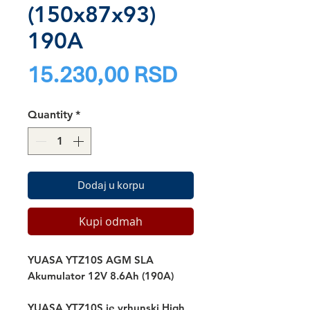
(150x87x93)
190A
Price
15.230,00 RSD
Quantity
*
Dodaj u korpu
Kupi odmah
YUASA YTZ10S AGM SLA
Akumulator 12V 8.6Ah (190A)
YUASA YTZ10S je vrhunski High