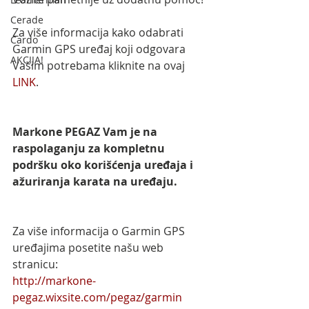
Cerade
Za više informacija kako odabrati 
Cardo
Garmin GPS uređaj koji odgovara 
AKCIJA!
Vašim potrebama kliknite na ovaj 
LINK
.
Markone PEGAZ Vam je na 
raspolaganju za kompletnu 
podršku oko korišćenja uređaja i 
ažuriranja karata na uređaju.
Za više informacija o Garmin GPS 
uređajima posetite našu web 
stranicu:
http://markone-
pegaz.wixsite.com/pegaz/garmin