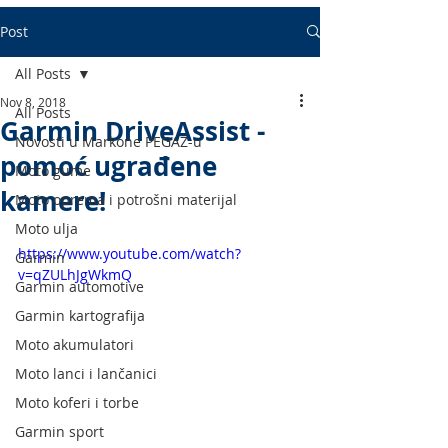
Post
All Posts
Nov 8, 2018
All Posts
Garmin DriveAssist -
Novosti u Markone PEGAZ-u
pomoć ugrađene
Moto gume
kamere!
Moto oprema i potrošni materijal
Moto ulja
https://www.youtube.com/watch?
Garmin
v=qZULhJgWkmQ
Garmin automotive
Garmin kartografija
Moto akumulatori
Moto lanci i lančanici
Moto koferi i torbe
Garmin sport