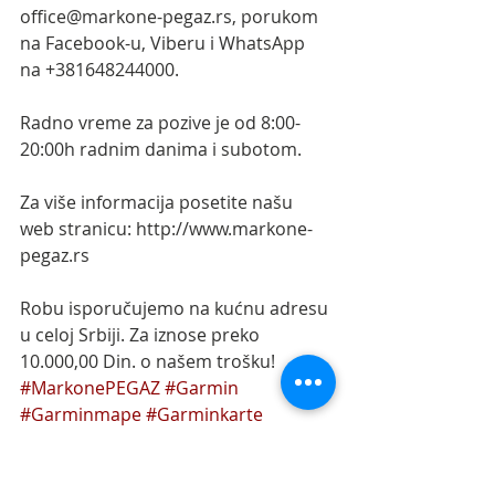
office@markone-pegaz.rs, porukom 
na Facebook-u, Viberu i WhatsApp 
na +381648244000.
Radno vreme za pozive je od 8:00-
20:00h radnim danima i subotom.
Za više informacija posetite našu 
web stranicu: http://www.markone-
pegaz.rs
Robu isporučujemo na kućnu adresu 
u celoj Srbiji. Za iznose preko 
10.000,00 Din. o našem trošku!
#MarkonePEGAZ
#Garmin
#Garminmape
#Garminkarte
#GarminNoviSad
#GarminSrbija
#Garminupdate
#GarminCityNavigator