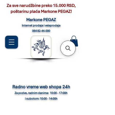
Za sve narudžbine preko 15.000 RSD,
poštarinu plaća Markone PEGAZ!
Marko
ne PEGAZ
Internet pro
daja i veleprodaja
064 82-44-000
Radno vreme web shopa 24h
Za pozive, radnim danima: 10:00 - 17:00h
i subotom: 10:00 - 14:00h