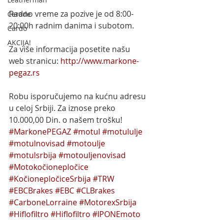
Radno vreme za pozive je od 8:00-
Cerade
20:00h radnim danima i subotom.
Cardo
AKCIJA!
Za više informacija posetite našu 
web stranicu: 
http://www.markone-
pegaz.rs
Robu isporučujemo na kućnu adresu 
u celoj Srbiji. Za iznose preko 
10.000,00 Din. o našem trošku!
#MarkonePEGAZ
#motul
#motululje
#motulnovisad
#motoulje
#motulsrbija
#motouljenovisad
#Motokočionepločice
#KočionepločiceSrbija
#TRW
#EBCBrakes
#EBC
#CLBrakes
#CarboneLorraine
#MotorexSrbija
#Hiflofiltro
#Hiflofiltro
#IPONEmoto