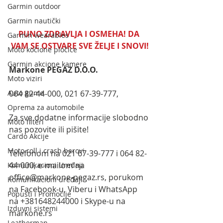
Garmin outdoor
Garmin nautički
PUNO ZDRAVLJA I OSMEHA! DA 
Garmin wearables
VAM SE OSTVARE SVE ŽELJE I SNOVI!
Moto kočione pločice
Garmin akcione kamere
Markone PEGAZ D.O.O.
Moto viziri
Auto gume
064 82-44-000, 021 67-39-777,
Oprema za automobile
Za sve dodatne informacije slobodno 
Moto filteri
nas pozovite ili pišite!
Cardo Akcije
Moto roll i crash barovi
Telefonom na 021 67-39-777 i 064 82-
44-000, e-mailom na 
Komunikacioni Uređaji
office@markone-pegaz.rs, porukom 
Komunikacioni uređaji
na Facebook-u, Viberu i WhatsApp 
Popusti i Promocije
na +381648244000 i Skype-u na 
Izduvni sistemi
markone.rs
Leatherman