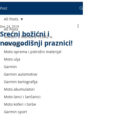
Post
All Posts
Dec 24, 2019
All Posts
Srećni božićni i
Novosti u Markone PEGAZ-u
novogodišnji praznici!
Moto gume
Moto oprema i potrošni materijal
Moto ulja
Garmin
Garmin automotive
Garmin kartografija
Moto akumulatori
Moto lanci i lančanici
Moto koferi i torbe
Garmin sport