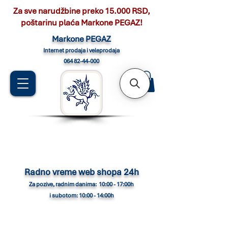
Za sve narudžbine preko 15.000 RSD,
poštarinu plaća Markone PEGAZ!
Marko
ne PEGAZ
Internet pro
daja i veleprodaja
064 82-44-000
Radno vreme web shopa 24h
Za pozive, radnim danima: 10:00 - 17:00h
i subotom: 10:00 - 14:00h