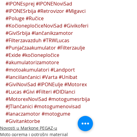
#IPONEsprej
#IPONENoviSad
#IPONESrbija
#Retrovizor
#Migavci
#Poluge
#Ručice
#KočionepločiceNoviSad
#Givikoferi
#GiviSrbija
#lančanikzamotor
#Filterzavazduh
#TRWLucas
#Punjačzaakumulator
#Filterzaulje
#Exide
#kočionepločice
#akumulatorizamotore
#motoakumulatori
#Landport
#lanciilančanici
#Varta
#Unibat
#GiviNoviSad
#IPONEulje
#Motorex
#Lucas
#Givi
#Filteri
#DIDlanci
#MotorexNoviSad
#motogumesrbija
#JTlančanici
#motogumenovisad
#lanaczamotor
#motogume
#Givitanktorbe
Novosti u Markone PEGAZ-u
Moto oprema i potrošni materijal