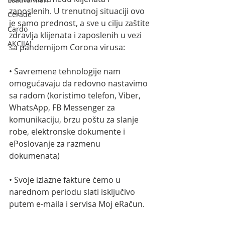
zaposlenih. U trenutnoj situaciji ovo 
Cerade
je samo prednost, a sve u cilju zaštite 
Cardo
zdravlja klijenata i zaposlenih u vezi 
AKCIJA!
sa pandemijom Corona virusa:
• Savremene tehnologije nam 
omogućavaju da redovno nastavimo 
sa radom (koristimo telefon, Viber, 
WhatsApp, FB Messenger za 
komunikaciju, brzu poštu za slanje 
robe, elektronske dokumente i 
ePoslovanje za razmenu 
dokumenata)
• Svoje izlazne fakture ćemo u 
narednom periodu slati isključivo 
putem e-maila i servisa Moj eRačun.