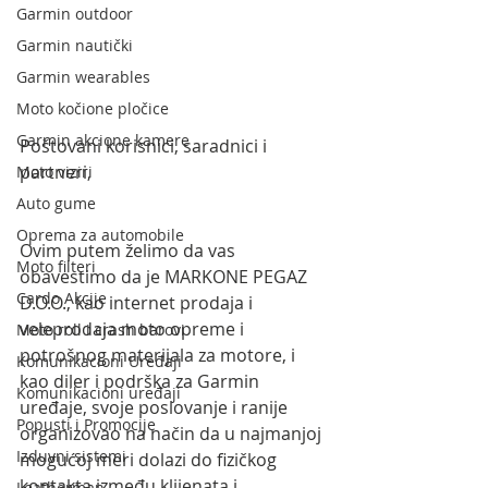
Garmin outdoor
Garmin nautički
Garmin wearables
Moto kočione pločice
Garmin akcione kamere
Poštovani korisnici, saradnici i 
partneri,
Moto viziri
Auto gume
Oprema za automobile
Ovim putem želimo da vas 
Moto filteri
obavestimo da je MARKONE PEGAZ 
Cardo Akcije
D.O.O., kao internet prodaja i 
veleprodaja moto opreme i 
Moto roll i crash barovi
potrošnog materijala za motore, i 
Komunikacioni Uređaji
kao diler i podrška za Garmin 
Komunikacioni uređaji
uređaje, svoje poslovanje i ranije 
Popusti i Promocije
organizovao na način da u najmanjoj 
Izduvni sistemi
mogućoj meri dolazi do fizičkog 
kontakta između klijenata i 
Leatherman