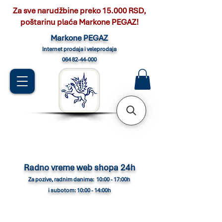
Za sve narudžbine preko 15.000 RSD,
poštarinu plaća Markone PEGAZ!
Marko
ne PEGAZ
Internet pro
daja i veleprodaja
064 82-44-000
Radno vreme web shopa 24h
Za pozive, radnim danima: 10:00 - 17:00h
i subotom: 10:00 - 14:00h