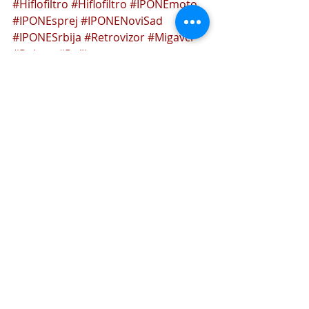
#Hiflofiltro
#Hiflofiltro
#IPONEmoto
#IPONEsprej
#IPONENoviSad
#IPONESrbija
#Retrovizor
#Migavci
#Poluge
#Ručice
#KočionepločiceNoviSad
#Givikoferi
#GiviSrbija
#lančanikzamotor
#Filterzavazduh
#TRWLucas
#Punjačzaakumulator
#Filterzaulje
#Exide
#kočionepločice
#akumulatorizamotore
#motoakumulatori
#Landport
#lanciilančanici
#Varta
#Unibat
#GiviNoviSad
#IPONEulje
#Motorex
#Lucas
#Givi
#Filteri
#DIDlanci
#MotorexNoviSad
#motogumesrbija
#JTlančanici
#motogumenovisad
#lanaczamotor
#motogume
#Givitanktorbe
Novosti u Markone PEGAZ-u