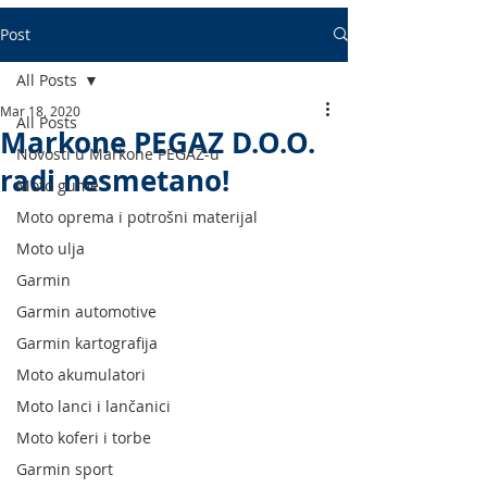
Post
All Posts
Mar 18, 2020
All Posts
Markone PEGAZ D.O.O.
Novosti u Markone PEGAZ-u
radi nesmetano!
Moto gume
Moto oprema i potrošni materijal
Moto ulja
Garmin
Garmin automotive
Garmin kartografija
Moto akumulatori
Moto lanci i lančanici
Moto koferi i torbe
Garmin sport