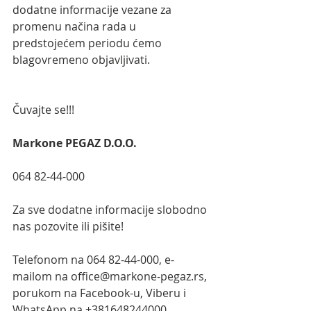
dodatne informacije vezane za 
promenu načina rada u 
predstojećem periodu ćemo 
blagovremeno objavljivati.
Čuvajte se!!!
Markone PEGAZ D.O.O.
064 82-44-000
Za sve dodatne informacije slobodno 
nas pozovite ili pišite!
Telefonom na 064 82-44-000, e-
mailom na office@markone-pegaz.rs, 
porukom na Facebook-u, Viberu i 
WhatsApp na +381648244000.