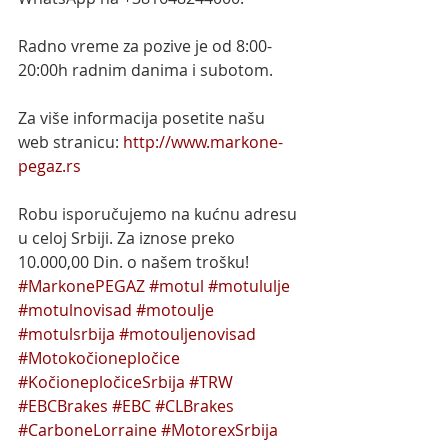
Radno vreme za pozive je od 8:00-
20:00h radnim danima i subotom.
Za više informacija posetite našu 
web stranicu: 
http://www.markone-
pegaz.rs
Robu isporučujemo na kućnu adresu 
u celoj Srbiji. Za iznose preko 
10.000,00 Din. o našem trošku!
#MarkonePEGAZ
#motul
#motululje
#motulnovisad
#motoulje
#motulsrbija
#motouljenovisad
#Motokočionepločice
#KočionepločiceSrbija
#TRW
#EBCBrakes
#EBC
#CLBrakes
#CarboneLorraine
#MotorexSrbija