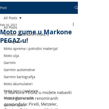
Post
All Posts
Feb 16, 2021
All Posts
Moto gume u Markone
Novosti u Markone PEGAZ-u
PEGAZ-u!
Moto gume
Moto oprema i potrošni materijal
Moto ulja
Garmin
Garmin automotive
Garmin kartografija
Moto akumulatori
Moto lanci i lančanici
U Markone PEGAZ-u možete nabaviti 
Moto koferi i torbe
moto gume svih renomiranih 
proizvođača: Pirelli, Metzeler, 
Garmin sport