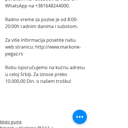
WhatsApp na +381648244000.
Radno vreme za pozive je od 8:00-
20:00h radnim danima i subotom.
Za više informacija posetite našu 
web stranicu: http://www.markone-
pegaz.rs
Robu isporučujemo na kućnu adresu 
u celoj Srbiji. Za iznose preko 
10.000,00 Din. o našem trošku!
#MarkonePEGAZ
#motogume
#motogumenovisad
#motogumesrbija
#Continental
#Bridgestone
#Dunlop
#Metzeler
#Michelin
#Pirelli
#Mitas
Moto gume
Novosti u Markone PEGAZ-u