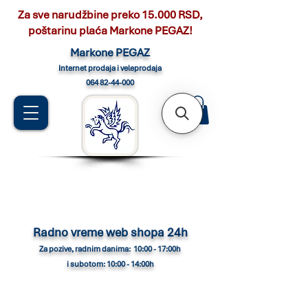
Za sve narudžbine preko 15.000 RSD,
poštarinu plaća Markone PEGAZ!
Marko
ne PEGAZ
Internet pro
daja i veleprodaja
064 82-44-000
Radno vreme web shopa 24h
Za pozive, radnim danima: 10:00 - 17:00h
i subotom: 10:00 - 14:00h