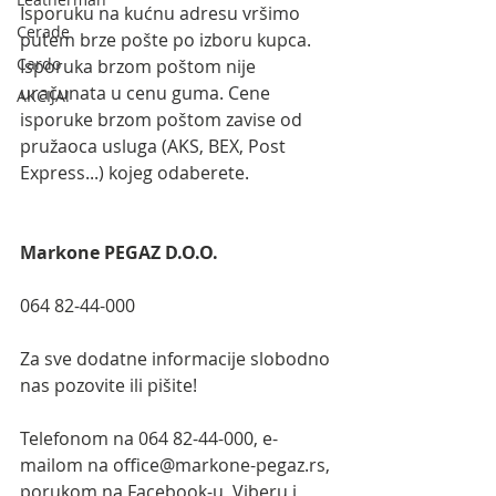
Isporuku na kućnu adresu vršimo 
Cerade
putem brze pošte po izboru kupca. 
Cardo
Isporuka brzom poštom nije 
uračunata u cenu guma. Cene 
AKCIJA!
isporuke brzom poštom zavise od 
pružaoca usluga (AKS, BEX, Post 
Express...) kojeg odaberete.
Markone PEGAZ D.O.O.
064 82-44-000
Za sve dodatne informacije slobodno 
nas pozovite ili pišite!
Telefonom na 064 82-44-000, e-
mailom na office@markone-pegaz.rs, 
porukom na Facebook-u, Viberu i 