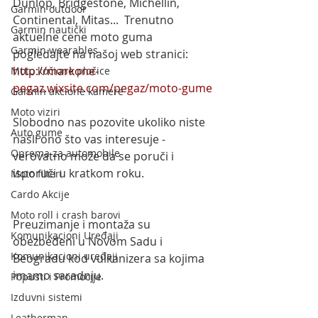
Dunlop, Bridgestone, Michellin, 
Garmin outdoor
Continental, Mitas...  Trenutno 
Garmin nautički
aktuelne cene moto guma 
Garmin wearables
pogledajte na našoj web stranici:
http://markone-
Moto kočione pločice
pegaz.wixsite.com/pegaz/moto-gume
Garmin akcione kamere
Moto viziri
Slobodno nas pozovite ukoliko niste 
Auto gume
našli ono što vas interesuje - 
Oprema za automobile
verovatno može da se poruči i 
isporuči u kratkom roku.
Moto filteri
Cardo Akcije
Moto roll i crash barovi
​Preuzimanje i montaža su 
Komunikacioni Uređaji
obezbeđeni u Novom Sadu i 
Komunikacioni uređaji
Beogradu kod vulkanizera sa kojima 
imamo saradnju.
Popusti i Promocije
Izduvni sistemi
Leatherman