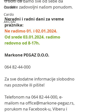
truditi da damo sve od sebe da 
budete zadovoljni našom ponudom.
Cerade
Cardo
Neradni i radni dani za vreme 
AKCIJA!
praznika:
Ne radimo 01. i 02.01.2024.
Od srede 03.01.2024. radimo 
redovno od 8-17h.
Markone PEGAZ D.O.O.
064 82-44-000
Za sve dodatne informacije slobodno 
nas pozovite ili pišite!
Telefonom na 064 82-44-000, e-
mailom na office@markone-pegaz.rs, 
porukom na Facebook-u, Viberu i 