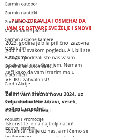
Garmin outdoor
Garmin nautički
PUNO ZDRAVLJA I OSMEHA! DA 
Garmin wearables
VAM SE OSTVARE SVE ŽELJE I SNOVI!
Moto kočione pločice
Garmin akcione kamere
2023. godina je bila prilično izazovna 
Moto viziri
godina u svakom pogledu. Ali, bili ste 
Auto gume
uz nas i podržali ste nas vašim 
pozivima i naručivanjem. Nemam 
Oprema za automobile
reči kako da vam izrazim moju 
Moto filteri
VELIKU zahvalnost!
Cardo Akcije
Moto roll i crash barovi
Želim vam srećnu novu 2024. uz 
želju da budete zdravi, veseli, 
Komunikacioni Uređaji
voljeni, uspešni...
Komunikacioni uređaji
Popusti i Promocije
Iskoristite je na najbolji način! 
Izduvni sistemi
Ostanite i dalje uz nas, a mi ćemo se 
Leatherman