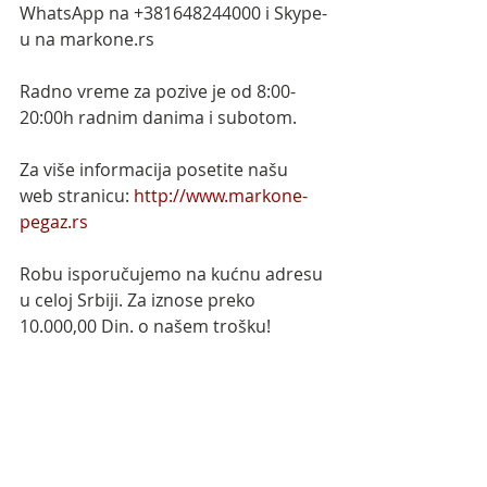
WhatsApp na +381648244000 i Skype-
u na markone.rs
Radno vreme za pozive je od 8:00-
20:00h radnim danima i subotom.
Za više informacija posetite našu 
web stranicu: 
http://www.markone-
pegaz.rs
Robu isporučujemo na kućnu adresu 
u celoj Srbiji. Za iznose preko 
10.000,00 Din. o našem trošku!
#MarkonePEGAZ
#motul
#motululje
#motulnovisad
#motoulje
#motulsrbija
#motouljenovisad
#Motokočionepločice
#KočionepločiceSrbija
#TRW
#EBCBrakes
#EBC
#CLBrakes