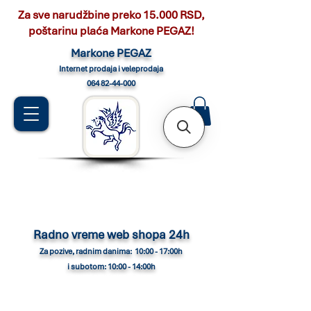
Za sve narudžbine preko 15.000 RSD,
poštarinu plaća Markone PEGAZ!
Marko
ne PEGAZ
Internet pro
daja i veleprodaja
064 82-44-000
Radno vreme web shopa 24h
Za pozive, radnim danima: 10:00 - 17:00h
i subotom: 10:00 - 14:00h