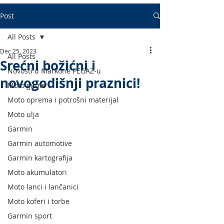
Post
All Posts
Dec 25, 2023
All Posts
Srećni božićni i
Novosti u Markone PEGAZ-u
novogodišnji praznici!
Moto gume
Moto oprema i potrošni materijal
Moto ulja
Garmin
Garmin automotive
Garmin kartografija
Moto akumulatori
Moto lanci i lančanici
Moto koferi i torbe
Garmin sport