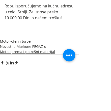
Robu isporučujemo na kućnu adresu 
u celoj Srbiji. Za iznose preko 
10.000,00 Din. o našem trošku!
#MarkonePEGAZ
#SWMotech
#Givi
#GiviSrbija
#GiviNoviSad
#Givikoferi
#Givitanktorbe
Moto koferi i torbe
Novosti u Markone PEGAZ-u
Moto oprema i potrošni materijal
Recent Posts
See All