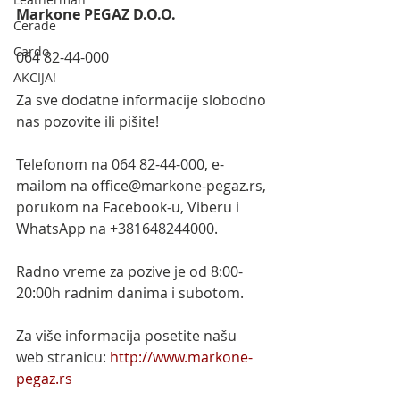
Markone PEGAZ D.O.O.
Cerade
Cardo
064 82-44-000
AKCIJA!
Za sve dodatne informacije slobodno 
nas pozovite ili pišite!
Telefonom na 064 82-44-000, e-
mailom na office@markone-pegaz.rs, 
porukom na Facebook-u, Viberu i 
WhatsApp na +381648244000.
Radno vreme za pozive je od 8:00-
20:00h radnim danima i subotom.
Za više informacija posetite našu 
web stranicu: 
http://www.markone-
pegaz.rs