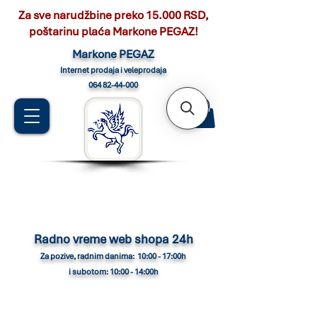
Za sve narudžbine preko 15.000 RSD,
poštarinu plaća Markone PEGAZ!
Marko
ne PEGAZ
Internet pro
daja i veleprodaja
064 82-44-000
Radno vreme web shopa 24h
Za pozive, radnim danima: 10:00 - 17:00h
i subotom: 10:00 - 14:00h