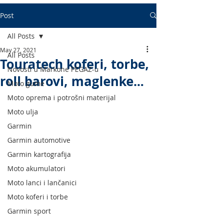
Post
All Posts
May 27, 2021
All Posts
Touratech koferi, torbe,
Novosti u Markone PEGAZ-u
roll barovi, maglenke...
Moto gume
Moto oprema i potrošni materijal
Moto ulja
Garmin
Garmin automotive
Garmin kartografija
Moto akumulatori
Moto lanci i lančanici
Moto koferi i torbe
Garmin sport