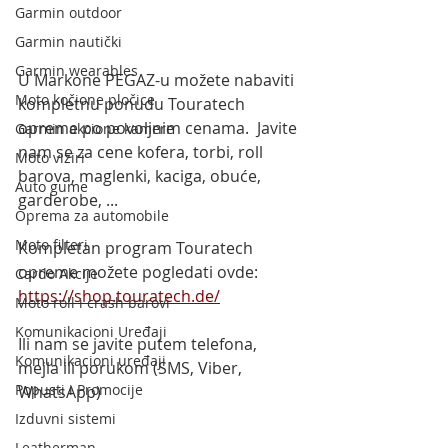
Garmin outdoor
Garmin nautički
Garmin wearables
U Markone PEGAZ-u možete nabaviti 
Moto kočione pločice
kompletnu ponudu Touratech 
opreme po povoljnim cenama.  Javite 
Garmin akcione kamere
nam se za cene kofera, torbi, roll 
Moto viziri
barova, maglenki, kaciga, obuće, 
Auto gume
garderobe, ...
Oprema za automobile
Moto filteri
Kompletan program Touratech 
opreme možete pogledati ovde:
Cardo Akcije
https://shop.touratech.de/
Moto roll i crash barovi
Komunikacioni Uređaji
Ili nam se javite putem telefona, 
Komunikacioni uređaji
mejla ili porukom (SMS, Viber, 
Popusti i Promocije
WhatsApp)
Izduvni sistemi
Leatherman