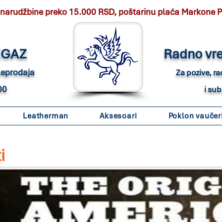
 narudžbine preko 15.000 RSD, poštarinu plaća Markone 
EGAZ
Radno vr
eleprodaja
Za pozive, r
00
i su
Leatherman
Aksesoari
Poklon vaučer
i