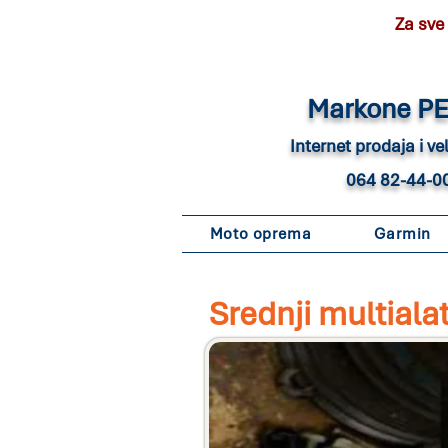
Za sve
Marko
ne P
Internet pro
daja i v
064 82-44-0
Moto oprema
Garmin
Srednji multialat