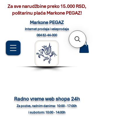
Za sve narudžbine preko 15.000 RSD,
poštarinu plaća Markone PEGAZ!
Marko
ne PEGAZ
Internet pro
daja i veleprodaja
064 82-44-000
Radno vreme web shopa 24h
Za pozive, radnim danima: 10:00 - 17:00h
i subotom: 10:00 - 14:00h