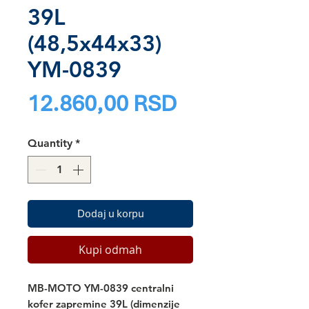
39L
(48,5x44x33)
YM-0839
Price
12.860,00 RSD
Quantity
*
Dodaj u korpu
Kupi odmah
MB-MOTO YM-0839
 centralni 
kofer zapremine 39L (dimenzije 