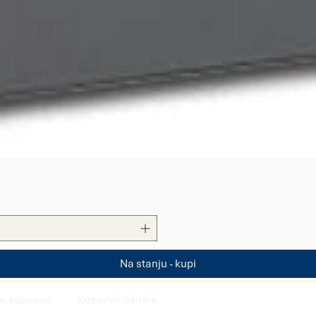
Quick View
Na stanju - kupi
vi kupovine
Kupovina na rate