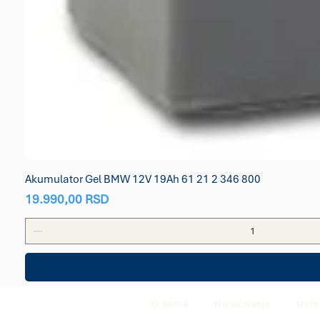
Akumulator Gel BMW 12V 19Ah 61 21 2 346 800
Price
19.990,00 RSD
O nama
Naručivanje
Uslo