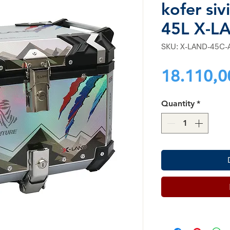
kofer si
45L X-L
SKU: X-LAND-45C-
18.110,0
Quantity
*