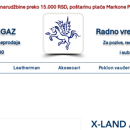
 narudžbine preko 15.000 RSD, poštarinu plaća Markone 
EGAZ
Radno vr
eleprodaja
Za pozive, r
00
i su
Leatherman
Aksesoari
Poklon vaučer
X-LAND A