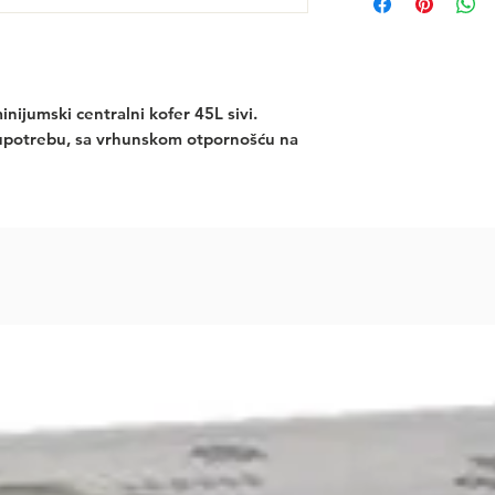
nijumski centralni kofer 45L sivi. 
 upotrebu, sa vrhunskom otpornošću na 