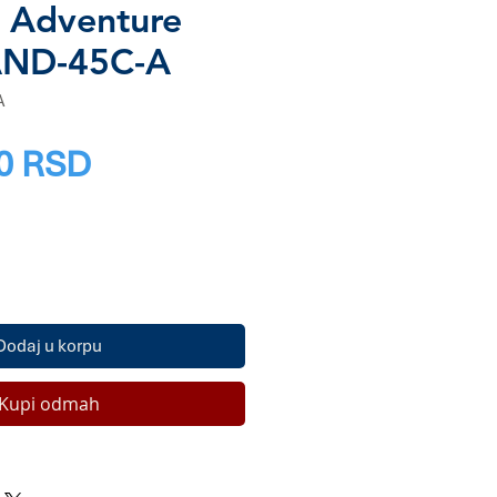
vi Adventure
AND-45C-A
A
Price
0 RSD
Dodaj u korpu
Kupi odmah