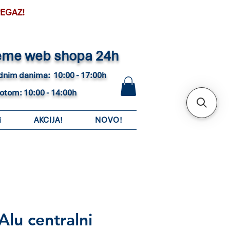
PEGAZ!
eme web shopa 24h
adnim danima: 10:00 - 17:00h
botom: 10:00 - 14:00h
i
AKCIJA!
NOVO!
lu centralni