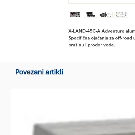
X-LAND-45C-A
 Adventure alumi
Specifična ojačanja za off-road
prašinu i prodor vode.
Povezani artikli