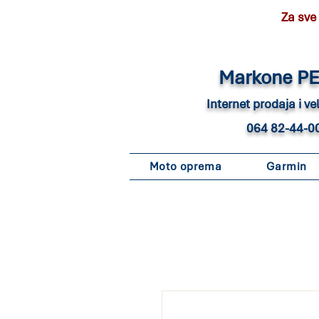
Za sve
Marko
ne P
Internet pro
daja i v
064 82-44-0
Moto oprema
Garmin