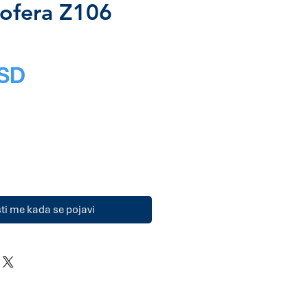
kofera Z106
Price
RSD
i me kada se pojavi