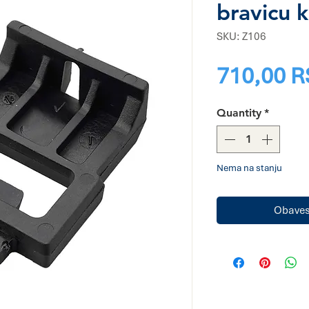
bravicu 
SKU: Z106
710,00 
Quantity
*
Nema na stanju
Obavest