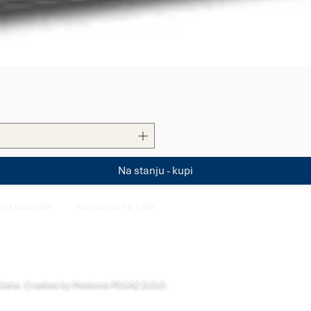
Quick View
Na stanju - kupi
vi kupovine
Kupovina na rate
ržana. Created by Markone PEGAZ D.O.O.