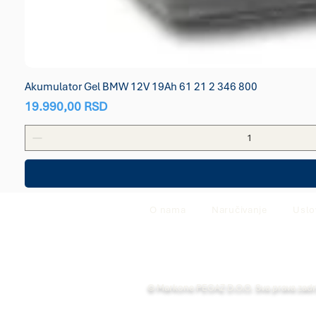
Akumulator Gel BMW 12V 19Ah 61 21 2 346 800
Price
19.990,00 RSD
O nama
Naručivanje
Uslo
© Markone PEGAZ D.O.O. Sva prava zad