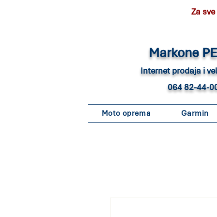
Za sve
Marko
ne P
Internet pro
daja i v
064 82-44-0
Moto oprema
Garmin