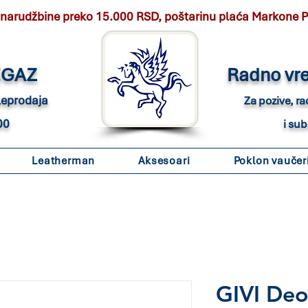
 narudžbine preko 15.000 RSD, poštarinu plaća Markone 
EGAZ
Radno vr
eleprodaja
Za pozive, r
00
i su
Leatherman
Aksesoari
Poklon vaučer
GIVI De