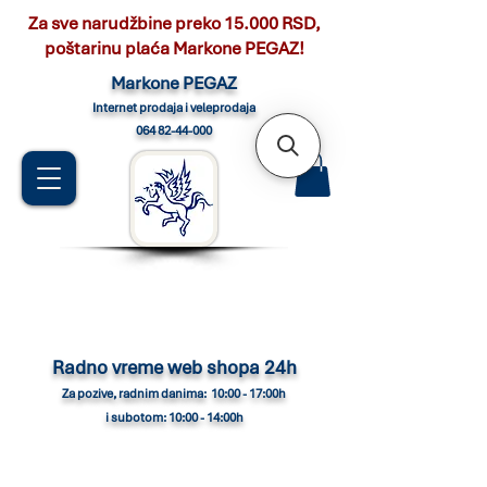
Za sve narudžbine preko 15.000 RSD,
poštarinu plaća Markone PEGAZ!
Marko
ne PEGAZ
Internet pro
daja i veleprodaja
064 82-44-000
Radno vreme web shopa 24h
Za pozive, radnim danima: 10:00 - 17:00h
i subotom: 10:00 - 14:00h