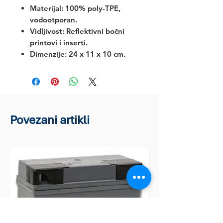
Materijal:
100% poly-TPE,
vodootporan.
Vidljivost:
Reflektivni bočni
printovi i inserti.
Dimenzije:
24 x 11 x 10 cm.
Povezani artikli