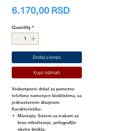
Price
6.170,00 RSD
Quantity
*
Dodaj u korpu
Kupi odmah
Vodootporni držač za pametne
telefone namenjen biciklistima, sa
jednostavnim dizajnom.
Karakteristike:
Montaža:
Sistem sa trakom za
brzo otkačivanje, prilagodljiv
okviru bicikla.