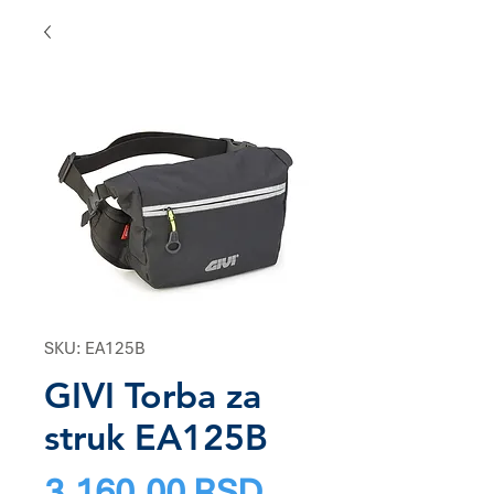
SKU: EA125B
GIVI Torba za
struk EA125B
Price
3.160,00 RSD