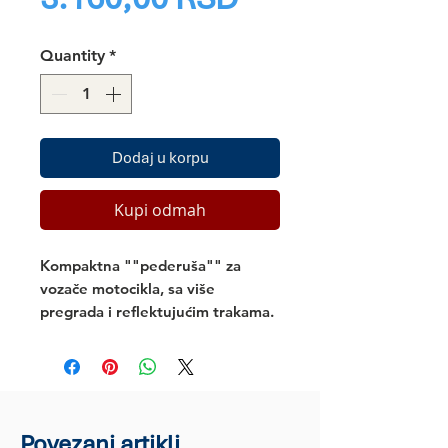
Quantity
*
Dodaj u korpu
Kupi odmah
Kompaktna ""pederuša"" za
vozače motocikla, sa više
pregrada i reflektujućim trakama.
Povezani artikli