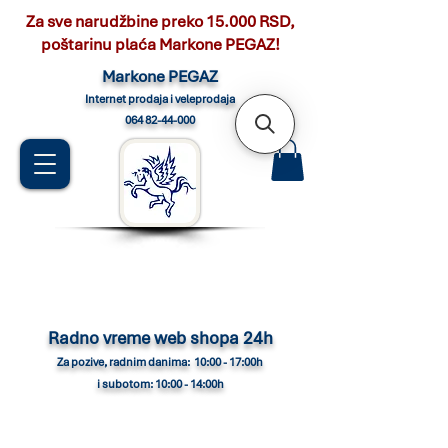
Za sve narudžbine preko 15.000 RSD,
poštarinu plaća Markone PEGAZ!
Marko
ne PEGAZ
Internet pro
daja i veleprodaja
064 82-44-000
Radno vreme web shopa 24h
Za pozive, radnim danima: 10:00 - 17:00h
i subotom: 10:00 - 14:00h