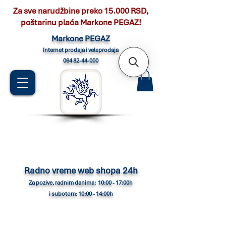
Za sve narudžbine preko 15.000 RSD,
poštarinu plaća Markone PEGAZ!
Marko
ne PEGAZ
Internet pro
daja i veleprodaja
064 82-44-000
Radno vreme web shopa 24h
Za pozive, radnim danima: 10:00 - 17:00h
i subotom: 10:00 - 14:00h