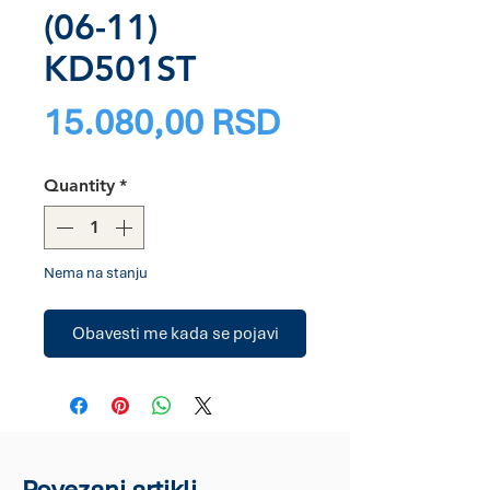
(06-11)
KD501ST
Price
15.080,00 RSD
Quantity
*
Nema na stanju
Obavesti me kada se pojavi
Povezani artikli