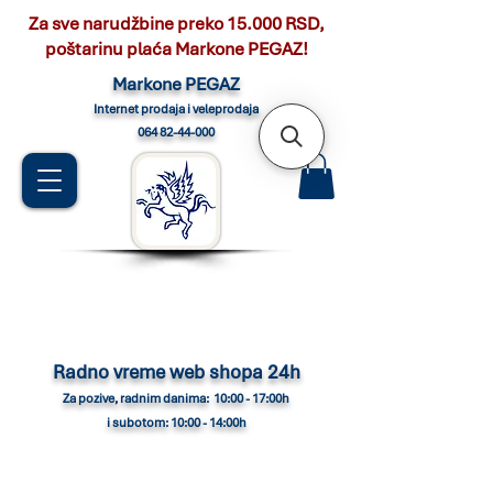
Za sve narudžbine preko 15.000 RSD,
poštarinu plaća Markone PEGAZ!
Marko
ne PEGAZ
Internet pro
daja i veleprodaja
064 82-44-000
Radno vreme web shopa 24h
Za pozive, radnim danima: 10:00 - 17:00h
i subotom: 10:00 - 14:00h