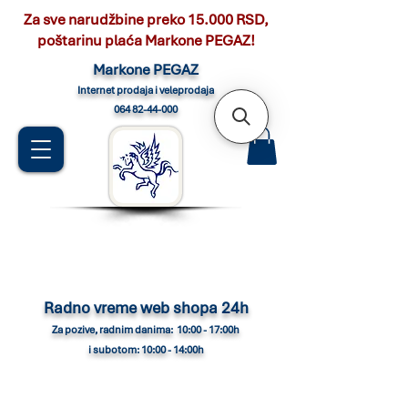
Za sve narudžbine preko 15.000 RSD,
poštarinu plaća Markone PEGAZ!
Marko
ne PEGAZ
Internet pro
daja i veleprodaja
064 82-44-000
Radno vreme web shopa 24h
Za pozive, radnim danima: 10:00 - 17:00h
i subotom: 10:00 - 14:00h