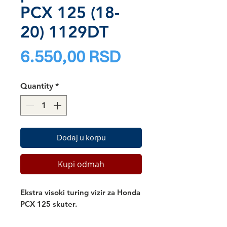
PCX 125 (18-
20) 1129DT
Price
6.550,00 RSD
Quantity
*
Dodaj u korpu
Kupi odmah
Ekstra visoki turing vizir za Honda
PCX 125 skuter.