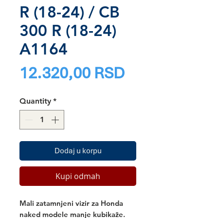
R (18-24) / CB
300 R (18-24)
A1164
Price
12.320,00 RSD
Quantity
*
Dodaj u korpu
Kupi odmah
Mali zatamnjeni vizir za Honda
naked modele manje kubikaže.