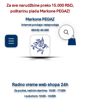
Za sve narudžbine preko 15.000 RSD,
poštarinu plaća Markone PEGAZ!
Marko
ne PEGAZ
Internet pro
daja i veleprodaja
064 82-44-000
Radno vreme web shopa 24h
Za pozive, radnim danima: 10:00 - 17:00h
i subotom: 10:00 - 14:00h